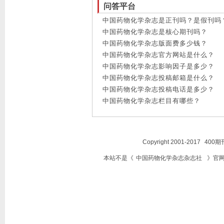
问答平台
中国药物化学杂志是正刊吗？是假刊吗
中国药物化学杂志是核心期刊吗？
中国药物化学杂志版面费多少钱？
中国药物化学杂志官方网站是什么？
中国药物化学杂志影响因子是多少？
中国药物化学杂志投稿邮箱是什么？
中国药物化学杂志投稿电话是多少？
中国药物化学杂志栏目有哪些？
Copyright 2001-2017
400期
本站不是《
中国药物化学杂志杂志社
》官