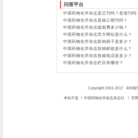
问答平台
中国药物化学杂志是正刊吗？是假刊吗
中国药物化学杂志是核心期刊吗？
中国药物化学杂志版面费多少钱？
中国药物化学杂志官方网站是什么？
中国药物化学杂志影响因子是多少？
中国药物化学杂志投稿邮箱是什么？
中国药物化学杂志投稿电话是多少？
中国药物化学杂志栏目有哪些？
Copyright 2001-2017
400期
本站不是《
中国药物化学杂志杂志社
》官